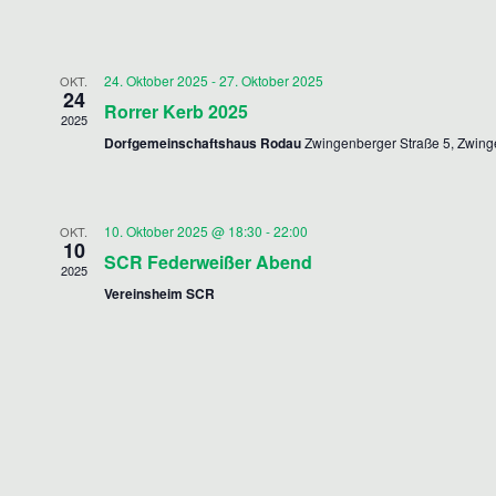
ä
h
l
24. Oktober 2025
-
27. Oktober 2025
OKT.
24
e
Rorrer Kerb 2025
2025
n
Dorfgemeinschaftshaus Rodau
Zwingenberger Straße 5, Zwin
.
10. Oktober 2025 @ 18:30
-
22:00
OKT.
10
SCR Federweißer Abend
2025
Vereinsheim SCR