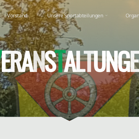
Vorstand
Unsere Sportabteilungen
Organ
V
E
R
A
N
S
T
A
L
T
U
N
G
E