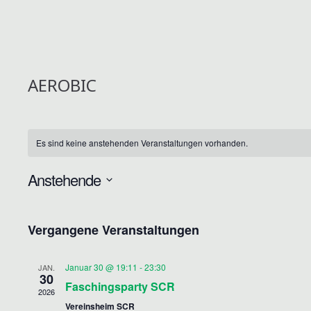
AEROBIC
Es sind keine anstehenden Veranstaltungen vorhanden.
Anstehende
D
a
Vergangene Veranstaltungen
t
u
Januar 30 @ 19:11
-
23:30
JAN.
m
30
Faschingsparty SCR
2026
w
Vereinsheim SCR