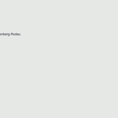
S
T
T
A
L
A
T
L
genberg-Rodau
U
T
N
U
G
N
A
G
N
E
S
I
N
C
S
H
U