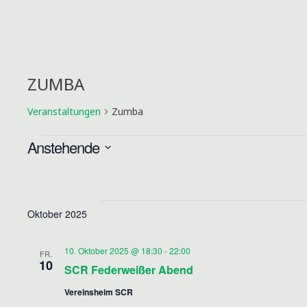
ZUMBA
Veranstaltungen
Zumba
Anstehende
D
VERANSTALTUNGEN
a
t
Oktober 2025
u
m
10. Oktober 2025 @ 18:30
-
22:00
FR.
w
10
SCR Federweißer Abend
ä
Vereinsheim SCR
h