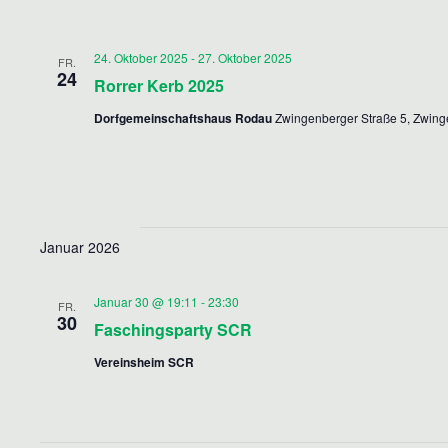
l
e
24. Oktober 2025
-
27. Oktober 2025
FR.
n
24
Rorrer Kerb 2025
.
Dorfgemeinschaftshaus Rodau
Zwingenberger Straße 5, Zwin
Januar 2026
Januar 30 @ 19:11
-
23:30
FR.
30
Faschingsparty SCR
Vereinsheim SCR