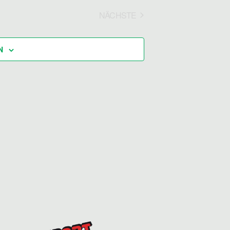
H
N
NÄCHSTE
VERANSTALTUNGEN
E
-
U
N
N
A
N
V
D
I
A
G
N
A
S
T
I
I
C
O
N
H