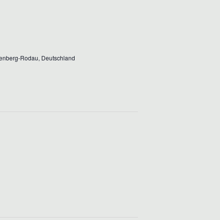
T
A
L
A
T
L
U
T
genberg-Rodau, Deutschland
N
U
G
N
A
G
N
E
S
I
N
C
S
H
U
T
C
E