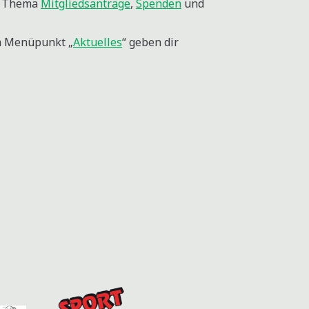
um Thema
Mitgliedsanträge
,
Spenden
und
m Menüpunkt „
Aktuelles
“ geben dir