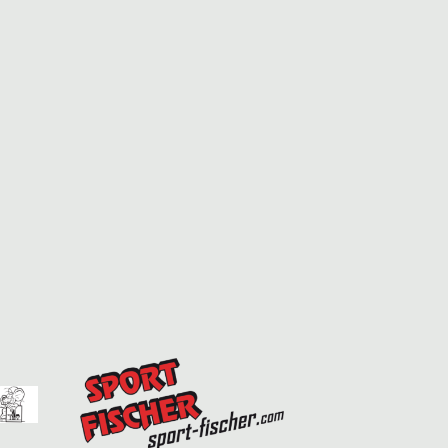
T
L
U
T
N
U
G
N
A
G
N
E
S
I
N
C
S
H
U
T
C
E
H
N