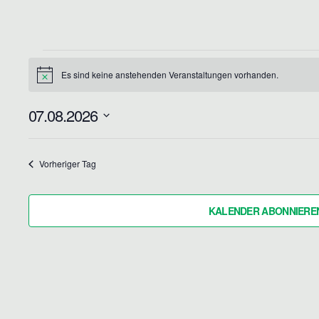
Es sind keine anstehenden Veranstaltungen vorhanden.
H
i
VERANSTALTUNGEN
n
07.08.2026
w
FÜR
e
D
i
s
a
7.
Vorheriger Tag
t
AUGUST
u
KALENDER ABONNIERE
m
2026
w
ä
h
l
e