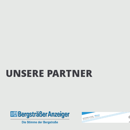
n
.
UNSERE PARTNER