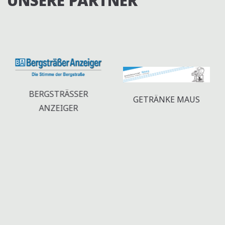
UNSERE PARTNER
N
U
L
A
N
T
V
D
I
U
A
G
N
N
A
G
T
S
BERGSTRÄSSER A
GETRÄNKE MAUS
E
I
NZEIGER
I
N
O
C
N
H
T
E
N
,