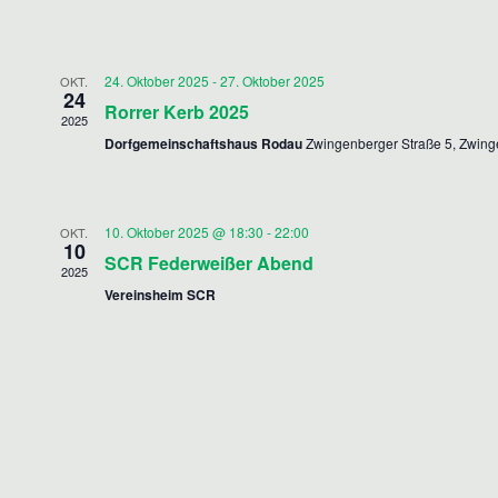
ä
h
l
24. Oktober 2025
-
27. Oktober 2025
OKT.
24
e
Rorrer Kerb 2025
2025
n
Dorfgemeinschaftshaus Rodau
Zwingenberger Straße 5, Zwin
.
10. Oktober 2025 @ 18:30
-
22:00
OKT.
10
SCR Federweißer Abend
2025
Vereinsheim SCR