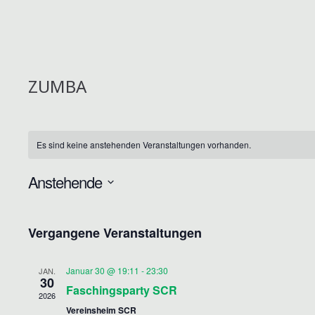
ZUMBA
Es sind keine anstehenden Veranstaltungen vorhanden.
Anstehende
D
a
Vergangene Veranstaltungen
t
u
Januar 30 @ 19:11
-
23:30
JAN.
m
30
Faschingsparty SCR
2026
w
Vereinsheim SCR