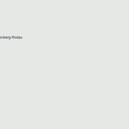
S
T
T
A
L
A
T
L
genberg-Rodau
U
T
N
U
G
N
A
G
N
E
S
I
N
C
S
H
U