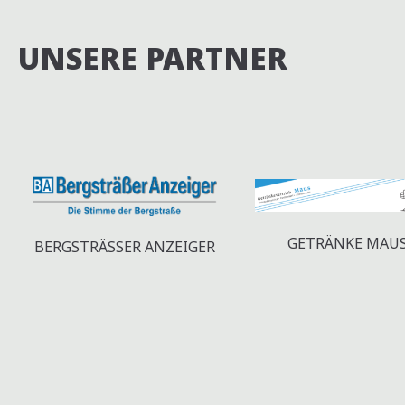
N
UNSERE PARTNER
S
T
A
L
T
U
GETRÄNKE MAU
BERGSTRÄSSER ANZEIGER
N
G
E
N