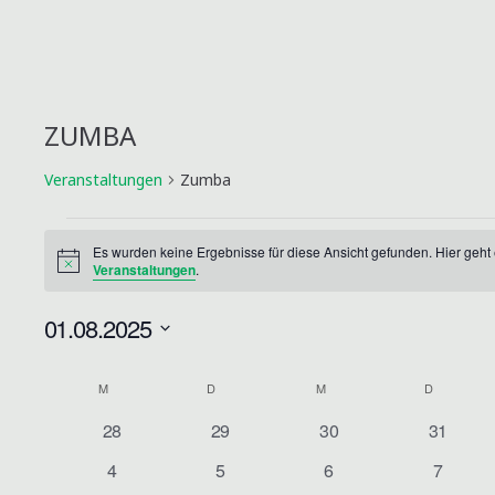
ZUMBA
Veranstaltungen
Zumba
Es wurden keine Ergebnisse für diese Ansicht gefunden. Hier geht
H
Veranstaltungen
.
VERANSTALTUNGEN
i
n
01.08.2025
w
e
i
D
K
s
a
M
MONTAG
D
DIENSTAG
M
MITTWOCH
D
DONNERS
A
t
0
0
0
0
28
29
30
31
u
V
V
V
V
L
0
0
0
0
4
5
6
7
e
e
e
e
m