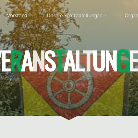
Vorstand
Unsere Sportabteilungen
Organ
V
E
R
A
N
S
T
A
L
T
U
N
G
E