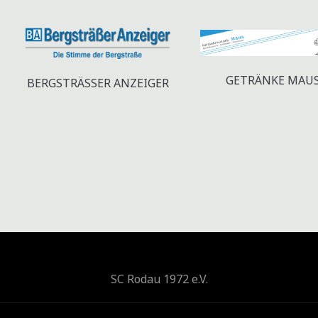
T
A
L
GETRÄNKE MAU
BERGSTRÄSSER ANZEIGER
T
U
N
G
E
N
SC Rodau 1972 e.V.