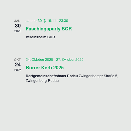
T
A
h
l
L
A
e
Januar 30 @ 19:11
-
23:30
JAN.
T
L
30
n
Faschingsparty SCR
U
2026
.
T
Vereinsheim SCR
N
U
G
N
A
24. Oktober 2025
-
27. Oktober 2025
OKT.
24
G
N
Rorrer Kerb 2025
2025
S
E
Dorfgemeinschaftshaus Rodau
Zwingenberger Straße 5,
Zwingenberg-Rodau
I
N
C
S
H
U
T
C
E
H
N