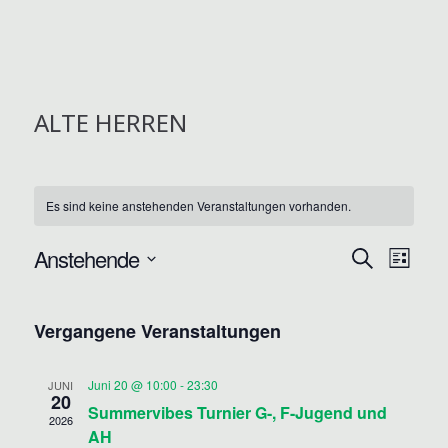
ALTE HERREN
Es sind keine anstehenden Veranstaltungen vorhanden.
V
V
Anstehende
S
L
U
E
E
D
I
C
R
S
a
R
H
Vergangene Veranstaltungen
T
t
A
E
A
E
u
N
Juni 20 @ 10:00
-
23:30
m
JUNI
N
20
S
Summervibes Turnier G-, F-Jugend und
w
2026
S
T
AH
ä