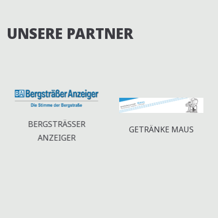
-
E
N
U
UNSERE PARTNER
A
N
V
D
I
A
G
N
A
T
S
I
BERGSTRÄSSER A
I
GETRÄNKE MAUS
NZEIGER
O
C
N
H
T
E