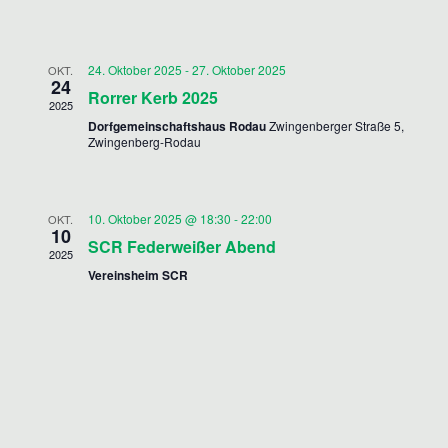
T
A
h
l
L
A
e
24. Oktober 2025
-
27. Oktober 2025
OKT.
T
L
24
n
Rorrer Kerb 2025
U
2025
.
T
Dorfgemeinschaftshaus Rodau
Zwingenberger Straße 5,
N
Zwingenberg-Rodau
U
G
N
A
10. Oktober 2025 @ 18:30
-
22:00
OKT.
G
N
10
SCR Federweißer Abend
S
2025
E
Vereinsheim SCR
I
N
C
S
H
U
T
C
E
H
N