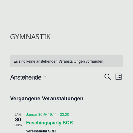
GYMNASTIK
Es sind keine anstehenden Veranstaltungen vorhanden.
V
V
Anstehende
S
L
U
E
E
D
I
C
R
S
a
R
H
Vergangene Veranstaltungen
T
t
A
E
A
E
u
N
Januar 30 @ 19:11
-
23:30
m
JAN.
N
30
S
Faschingsparty SCR
w
2026
S
T
ä
Vereinsheim SCR