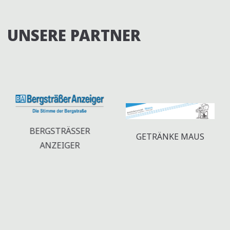
-
E
N
U
UNSERE PARTNER
A
N
V
D
I
A
G
N
A
T
S
I
BERGSTRÄSSER A
I
GETRÄNKE MAUS
NZEIGER
O
C
N
H
T
E